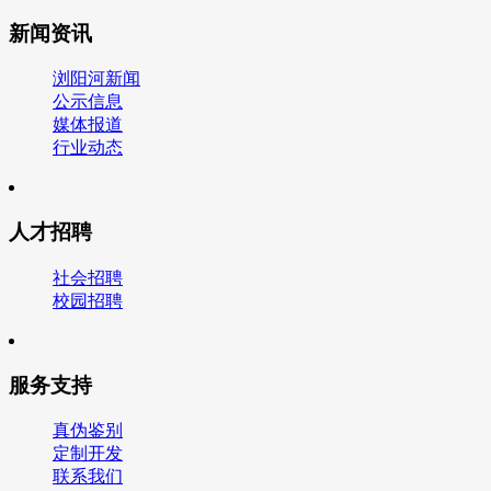
新闻资讯
浏阳河新闻
公示信息
媒体报道
行业动态
人才招聘
社会招聘
校园招聘
服务支持
真伪鉴别
定制开发
联系我们