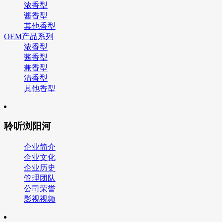
浓香型
酱香型
其他香型
OEM产品系列
浓香型
酱香型
兼香型
清香型
其他香型
聆听浏阳河
企业简介
企业文化
企业历史
管理团队
公司荣誉
影视视频