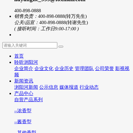
400-898-0888
销售负责：
400-898-0888(转万先生)
公关/品宣：
400-898-0888(转谢先生)
( 接听时间：工作日9:00-17:00 )
首页
聆听浏阳河
企业简介
企业文化
企业历史
管理团队
公司荣誉
影视视
频
新闻资讯
浏阳河新闻
公示信息
媒体报道
行业动态
产品中心
自营产品系列
--浓香型
--酱香型
--其他香型